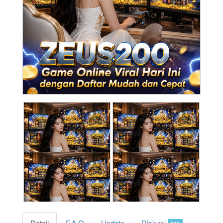
Detail
F.A.Q
Update
Diskusi