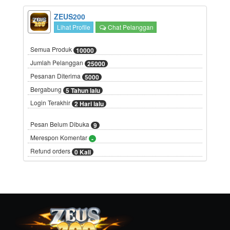
ZEUS200
Lihat Profile
Chat Pelanggan
Semua Produk
10000
Jumlah Pelanggan
25000
Pesanan Diterima
5000
Bergabung
5 Tahun lalu
Login Terakhir
2 Hari lalu
Pesan Belum Dibuka
9
Merespon Komentar
-
Refund orders
0 Kali