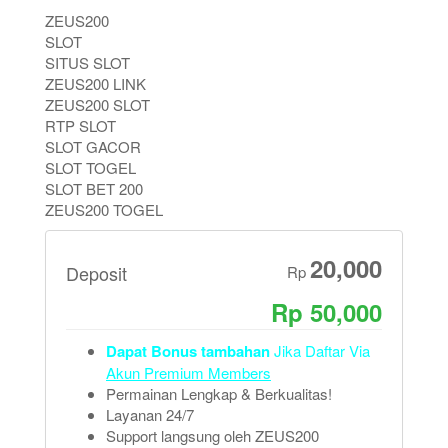
ZEUS200
SLOT
SITUS SLOT
ZEUS200 LINK
ZEUS200 SLOT
RTP SLOT
SLOT GACOR
SLOT TOGEL
SLOT BET 200
ZEUS200 TOGEL
20,000
Deposit
Rp
Rp 50,000
Dapat Bonus tambahan
Jika Daftar Via
Akun Premium Members
Permainan Lengkap & Berkualitas!
Layanan 24/7
Support langsung oleh ZEUS200