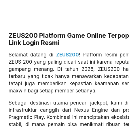
ZEUS200 Platform Game Online Terpop
Link Login Resmi
Selamat datang di
ZEUS200
! Platform resmi pen
ZEUS 200 yang paling dicari saat ini karena reput
gampang menang. Di tahun 2026, ZEUS200 had
terbaru yang tidak hanya menawarkan kecepatan a
tetapi juga memberikan kepastian keamanan ser
maxwin bagi setiap member setianya.
Sebagai destinasi utama pencari jackpot, kami d
infrastruktur canggih dari Nexus Engine dan pro
Pragmatic Play. Kombinasi ini menciptakan ekosi
stabil, di mana pemain bisa menikmati ribuan 